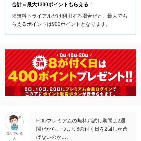
FODプレミアムの無料お試し期間は2週
間だから、つまり8の付く日を2回しか跨
悩んでいる
げないのか…。
人
そうですね！無料お試し期間だけの利用
だと最大900ポイントの支給となりま
ミスティー
す！
100ポイント＋400ポイント×2回＝900ポイント