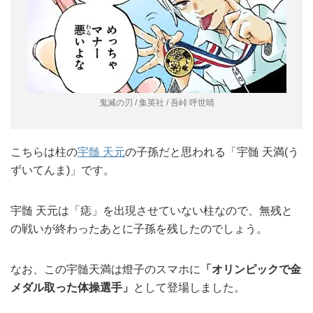
鬼滅の刃 / 集英社 / 吾峠 呼世晴
こちらは柱の
宇髄 天元
の子孫だと思われる「宇髄 天満(う
ずいてんま)」です。
宇髄 天元は「痣」を出現させていない柱なので、無残と
の戦いが終わったあとに子孫を残したのでしょう。
なお、この宇髄天満は燈子のスマホに
「
オリンピックで金
メダル取った体操選手」
として登場しました。