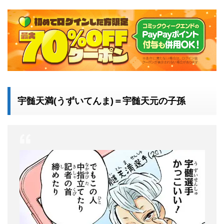
宇髄天満(うずいてんま)＝宇髄天元の子孫