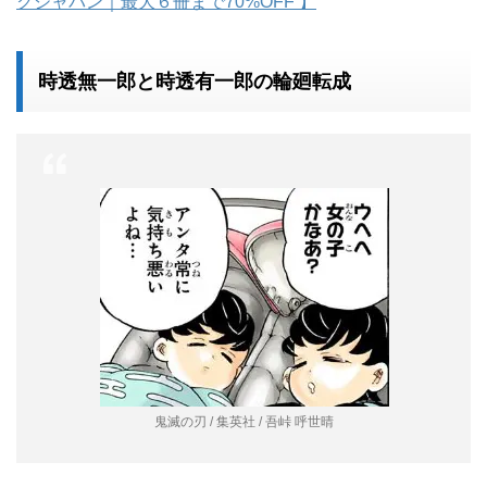
クジャパン｜最大６冊まで70%OFF 】
時透無一郎と時透有一郎の輪廻転成
鬼滅の刃 / 集英社 / 吾峠 呼世晴