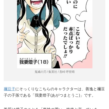
鬼滅の刃 / 集英社 / 吾峠 呼世晴
禰豆子
にそっくりなこちらのキャラクターは、善逸と禰豆
子の子孫である「我妻燈子(あがつまとうこ)」です。