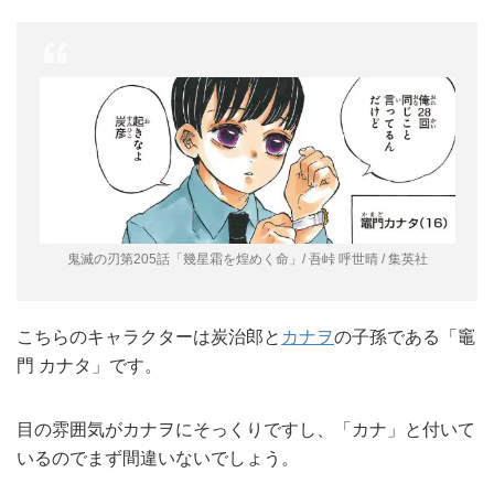
鬼滅の刃第205話「幾星霜を煌めく命」/ 吾峠 呼世晴 / 集英社
こちらのキャラクターは炭治郎と
カナヲ
の子孫である「竈
門 カナタ」です。
目の雰囲気がカナヲにそっくりですし、「カナ」と付いて
いるのでまず間違いないでしょう。