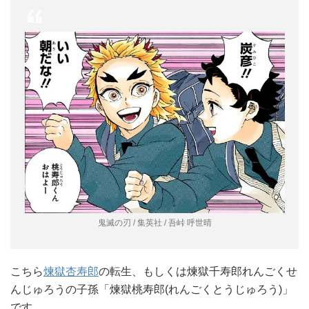
鬼滅の刃 / 集英社 / 吾峠 呼世晴
こちら
煉獄杏寿郎
の転生、もしくは煉獄千寿郎れんごくせ
んじゅろうの子孫「煉獄桃寿郎(れんごくとうじゅろう)」
です。