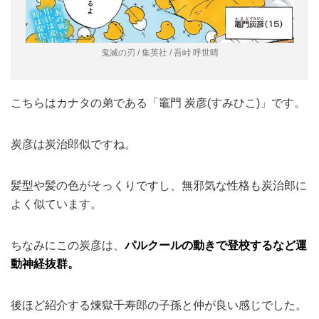
鬼滅の刃 / 集英社 / 吾峠 呼世晴
こちらはカナタの弟である「竈門 炭彦(すみひこ)」です。
炭彦は炭治郎似ですね。
髪型や髪の色がそっくりですし、無邪気な性格も炭治郎に
よく似ています。
ちなみにこの炭彦は、
パルクールの動きで登校するなど運
動神経抜群。
後ほど紹介する煉獄千寿郎の子孫と仲が良い感じでした。