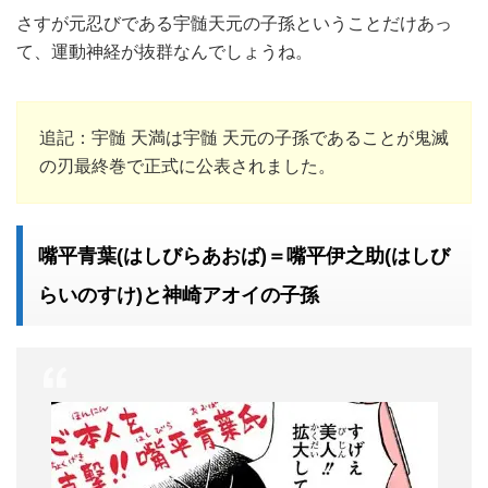
さすが元忍びである宇髄天元の子孫ということだけあっ
て、運動神経が抜群なんでしょうね。
追記：宇髄 天満は宇髄 天元の子孫であることが鬼滅
の刃最終巻で正式に公表されました。
嘴平青葉(はしびらあおば)＝嘴平伊之助(はしび
らいのすけ)と神崎アオイの子孫