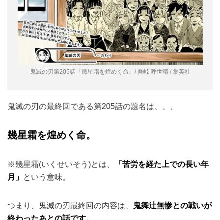
鬼滅の刃第205話「幾星霜を煌めく命」/ 吾峠 呼世晴 / 集英社
鬼滅の刃の最終回である第205話の題名は、、、
幾星霜を煌めく命。
※幾星霜(いくせいそう)とは、
「苦労を経た上での長い年
月」
という意味。
つまり、鬼滅の刃最終回の内容は、
鬼舞辻無惨との戦いが
終わったあとの話です。