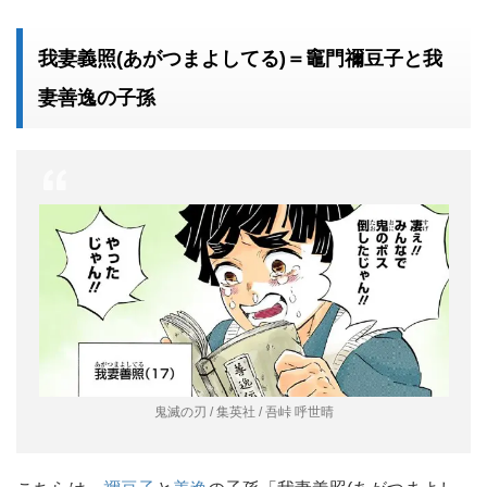
我妻義照(あがつまよしてる)＝竈門禰豆子と我
妻善逸の子孫
鬼滅の刃 / 集英社 / 吾峠 呼世晴