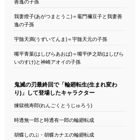
善逸の子孫
我妻燈子(あがつまとうこ)＝竈門禰豆子と我妻善
逸の子孫
宇髄天満(うずいてんま)＝宇髄天元の子孫
嘴平青葉(はしびらあおば)＝嘴平伊之助(はしびら
いのすけ)と神崎アオイの子孫
鬼滅の刃最終回で「輪廻転生(生まれ変わ
り)」して登場したキャラクター
煉獄桃寿郎(れんごくとうじゅろう)
時透無一郎と時透有一郎の輪廻転成
胡蝶しのぶ・胡蝶カナエの輪廻転成