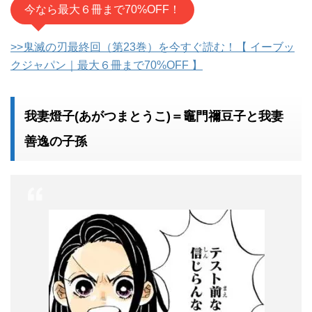
今なら最大６冊まで70%OFF！
>>鬼滅の刃最終回（第23巻）を今すぐ読む！【 イーブッ
クジャパン｜最大６冊まで70%OFF 】
我妻燈子(あがつまとうこ)＝竈門禰豆子と我妻
善逸の子孫