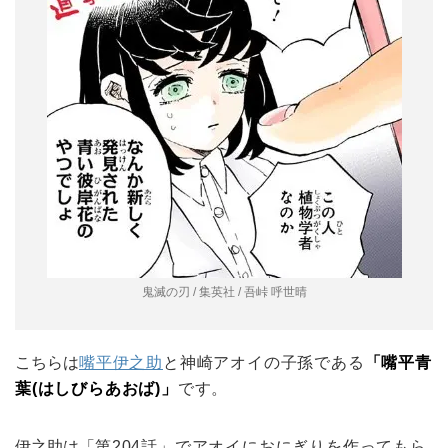
鬼滅の刃 / 集英社 / 吾峠 呼世晴
こちらは
嘴平伊之助
と神崎アオイ
の子孫である
「
嘴平青
葉
(
はしびらあおば
)
」
です。
伊之助は「
第
204
話」で
アオイにおにぎりを作ってもら