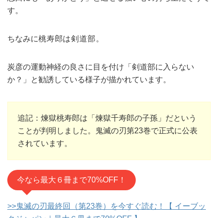
す。
ちなみに
桃寿郎は剣道部。
炭彦の運動神経の良さに目を付け「剣道部に入らない
か？」と勧誘している様子が描かれています。
追記：煉獄桃寿郎は「煉獄千寿郎の子孫」だという
ことが判明しました。鬼滅の刃第23巻で正式に公表
されています。
今なら最大６冊まで70%OFF！
>>鬼滅の刃最終回（第23巻）を今すぐ読む！【 イーブッ