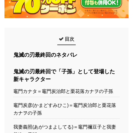
目次
鬼滅の刃最終回のネタバレ
鬼滅の刃最終回で「子孫」として登場した
新キャラクター
竈門カナタ＝竈門炭治郎と栗花落カナヲの子孫
竈門炭彦(かまどすみひこ)＝竈門炭治郎と栗花落
カナヲの子孫
我妻義照(あがつまよしてる)＝竈門禰豆子と我妻