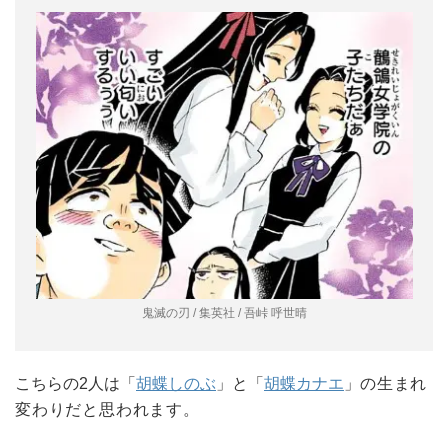
鬼滅の刃 / 集英社 / 吾峠 呼世晴
こちらの2人は「
胡蝶しのぶ
」と「
胡蝶カナエ
」
の生まれ
変わりだと思われます。