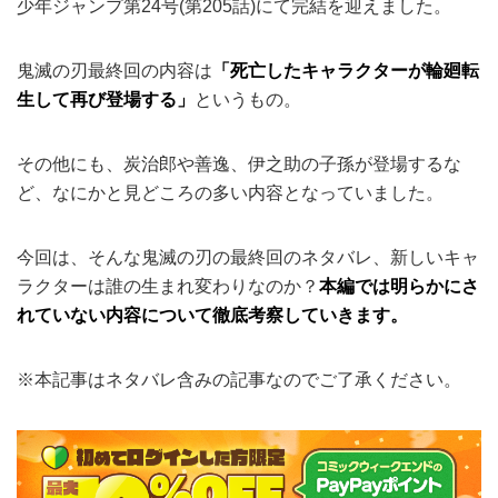
少年ジャンプ第24号(第205話)にて完結を迎えました。
鬼滅の刃最終回の内容は
「死亡したキャラクターが輪廻転
生して再び登場する」
というもの。
その他にも、炭治郎や善逸、伊之助の子孫が登場するな
ど、なにかと見どころの多い内容となっていました。
今回は、そんな鬼滅の刃の最終回のネタバレ、新しいキャ
ラクターは誰の生まれ変わりなのか？
本編では明らかにさ
れていない内容について徹底考察していきます。
※本記事はネタバレ含みの記事なのでご了承ください。