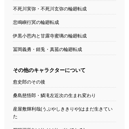
不死川実弥・不死川玄弥の輪廻転成
悲鳴嶼行冥の輪廻転成
伊黒小芭内と甘露寺蜜璃の輪廻転成
冨岡義勇・錆兎・真菰の輪廻転成
その他のキャラクターについて
愈史郎のその後
桑島慈悟郎・鱗滝左近次の生まれ変わり
産屋敷輝利哉(うぶやしききりや)はまだ生きてい
た