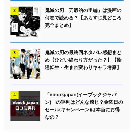
鬼滅の刃「刀鍛冶の里編」は漫画の
2
何巻で読める？【あらすじ見どころ
完全まとめ】
鬼滅の刃の最終回ネタバレ感想まと
3
め【ひどい終わり方だった？】【輪
廻転生・生まれ変わりキャラ考察】
「ebookjapan(イーブックジャパ
4
ン)」の評判はどんな感じ？金曜日の
セール(キャンペーン)は本当にお得
なの？