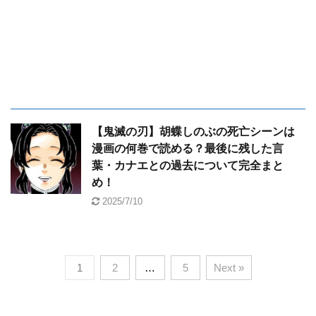
【鬼滅の刃】胡蝶しのぶの死亡シーンは
漫画の何巻で読める？最後に残した言
葉・カナエとの過去について完全まと
め！
2025/7/10
1
2
…
5
Next »