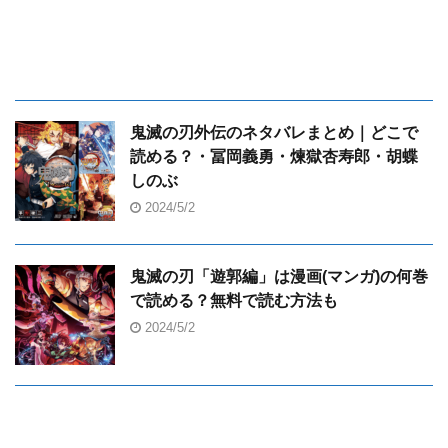
鬼滅の刃外伝のネタバレまとめ｜どこで
読める？・冨岡義勇・煉獄杏寿郎・胡蝶
しのぶ
2024/5/2
鬼滅の刃「遊郭編」は漫画(マンガ)の何巻
で読める？無料で読む方法も
2024/5/2