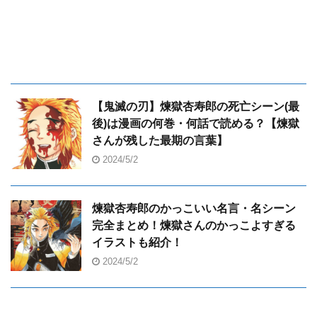
【鬼滅の刃】煉獄杏寿郎の死亡シーン(最
後)は漫画の何巻・何話で読める？【煉獄
さんが残した最期の言葉】
2024/5/2
煉獄杏寿郎のかっこいい名言・名シーン
完全まとめ！煉獄さんのかっこよすぎる
イラストも紹介！
2024/5/2