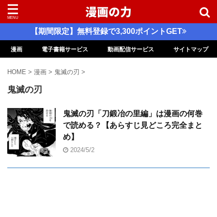
【期間限定】無料登録で3,300ポイントGET
漫画
電子書籍サービス
動画配信サービス
サイトマップ
HOME
>
漫画
>
鬼滅の刃
>
鬼滅の刃
鬼滅の刃「刀鍛冶の里編」は漫画の何巻
で読める？【あらすじ見どころ完全まと
め】
2024/5/2