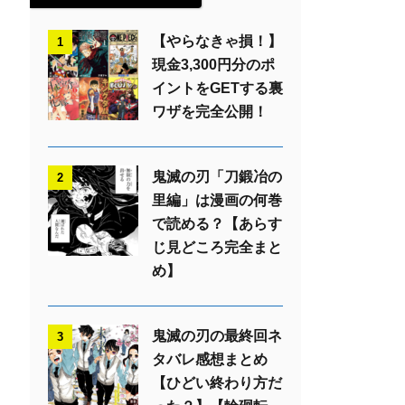
【やらなきゃ損！】
1
現金3,300円分のポ
イントをGETする裏
ワザを完全公開！
鬼滅の刃「刀鍛冶の
2
里編」は漫画の何巻
で読める？【あらす
じ見どころ完全まと
め】
鬼滅の刃の最終回ネ
3
タバレ感想まとめ
【ひどい終わり方だ