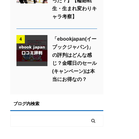
った？】【輪廻転
生・生まれ変わりキ
ャラ考察】
「ebookjapan(イー
4
ブックジャパン)」
の評判はどんな感
じ？金曜日のセール
(キャンペーン)は本
当にお得なの？
ブログ内検索