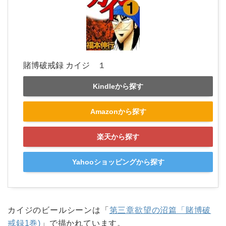
賭博破戒録 カイジ １
Kindleから探す
Amazonから探す
楽天から探す
Yahooショッピングから探す
カイジのビールシーンは「
第三章欲望の沼篇「賭博破
戒録1巻)
」で描かれています。