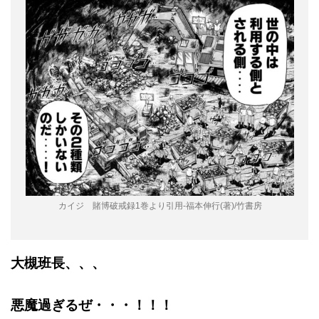
カイジ 賭博破戒録1巻より引用-福本伸行(著)/竹書房
大槻班長、、、
悪魔過ぎるぜ・・・！！！