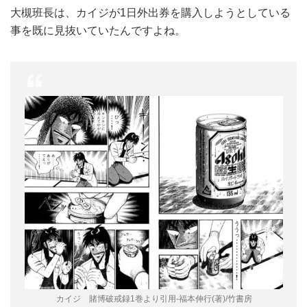
大槻班長は、カイジが1日外出券を購入しようとしている
事を既に見抜いていたんですよね。
カイジ 賭博破戒録1巻より引用-福本伸行(著)/竹書房