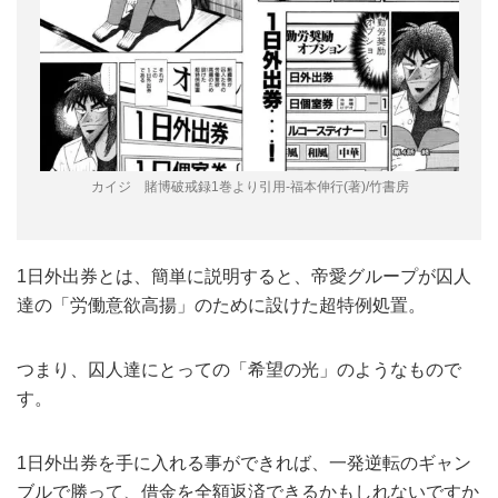
カイジ 賭博破戒録1巻より引用-福本伸行(著)/竹書房
1日外出券とは、簡単に説明すると、帝愛グループが囚人
達の「労働意欲高揚」のために設けた超特例処置。
つまり、囚人達にとっての「希望の光」のようなもので
す。
1日外出券を手に入れる事ができれば、一発逆転のギャン
ブルで勝って、借金を全額返済できるかもしれないですか