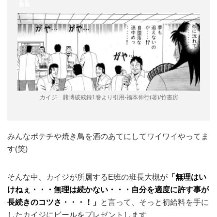
カイジ 賭博破戒録1巻より引用-福本伸行(著)/竹書房
みんなポテチや焼き鳥を酒のあてにしてワイワイやってま
す(笑)
そんな中、カイジが所属するE班の班長大槻が
「無理はい
けねぇ・・・無理は続かない・・・自分を適度に許す事が
長続きのコツさ・・・！」
と言って、そっと初給料を手に
したカイジにビールをプレゼントします