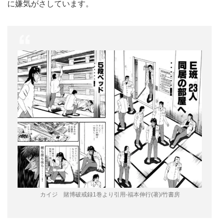
に嫌気がさしています。
カイジ 賭博破戒録1巻より引用-福本伸行(著)/竹書房