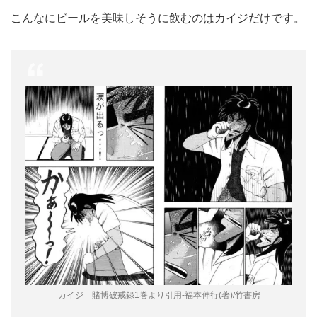
こんなにビールを美味しそうに飲むのはカイジだけです。
カイジ 賭博破戒録1巻より引用-福本伸行(著)/竹書房