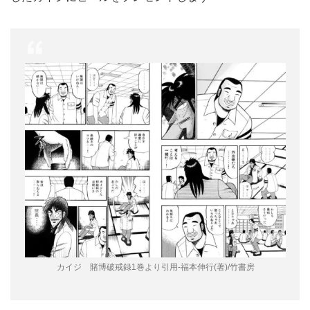
カイジ 賭博破戒録1巻より引用-福本伸行(著)/竹書房