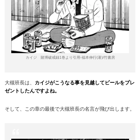
カイジ 賭博破戒録1巻より引用-福本伸行(著)/竹書房
大槻班長は、
カイジがこうなる事を見越してビールをプレ
ゼントしたんですよね。
そして、この章の最後で大槻班長の名言が飛び出します。