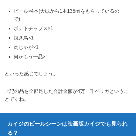
ビール×4本(大槻から1本135miをもらっているの
で)
ポテトチップス×1
焼き鳥×1
肉じゃが×1
何かもう一品×1
といった感じでしょう。
上記の品を全部足した合計金額が4万一千ペリカというこ
とですね。
カイジのビールシーンは映画版カイジでも見られ
る？