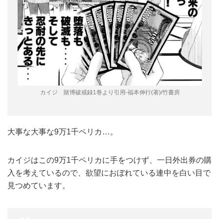
カイジ 賭博破戒録1巻より引用-福本伸行(著)/竹書房
大事な大事な9万1千ペリカ…。
カイジはこの9万1千ペリカに手をつけず、一日外出券の購
入を考えているので、欲望におぼれている連中を白い目で
見つめています。