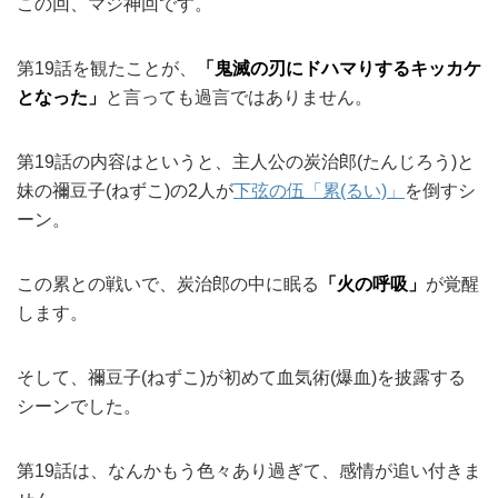
この回、マジ神回です。
第19話を観たことが、
「鬼滅の刃にドハマりするキッカケ
となった」
と言っても過言ではありません。
第19話の内容はというと、主人公の炭治郎(たんじろう)と
妹の禰豆子(ねずこ)の2人が
下弦の伍「累(るい)」
を倒すシ
ーン。
この累との戦いで、炭治郎の中に眠る
「火の呼吸」
が覚醒
します。
そして、禰豆子(ねずこ)が初めて血気術(爆血)を披露する
シーンでした。
第19話は、なんかもう色々あり過ぎて、感情が追い付きま