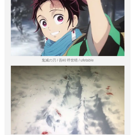
鬼滅の刃 / 吾峠 呼世晴 / ufetable