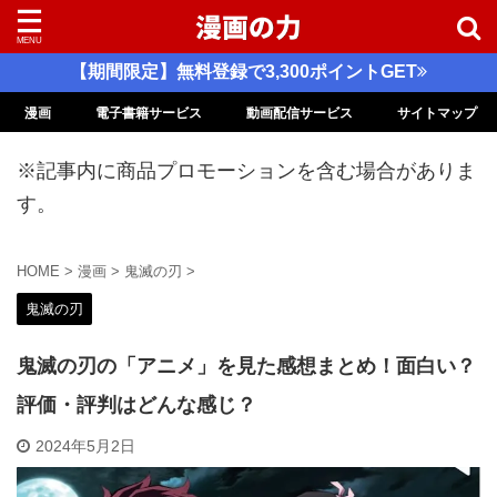
【期間限定】無料登録で3,300ポイントGET
漫画
電子書籍サービス
動画配信サービス
サイトマップ
※記事内に商品プロモーションを含む場合がありま
す。
HOME
>
漫画
>
鬼滅の刃
>
鬼滅の刃
鬼滅の刃の「アニメ」を見た感想まとめ！面白い？
評価・評判はどんな感じ？
2024年5月2日