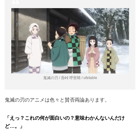
鬼滅の刃 / 吾峠 呼世晴 / ufetable
鬼滅の刃のアニメは色々と賛否両論あります。
「えっ？これの何が面白いの？意味わかんないんだけ
ど…。」