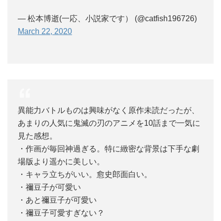
— 松本博逝(一応、小説家です） (@catfish196726)
March 22, 2020
異能力バトルものは興味がなく原作未読だったが、
あまりの人気に鬼滅の刃のアニメを10話まで一気に
見た感想。
・作画が毎回神過ぎる。特に緻密な背景は下手な劇
場版より遥かに美しい。
・キャラ立ちがいい。愈史郎面白い。
・禰豆子が可愛い
・あと禰豆子が可愛い
・禰豆子可愛すぎない？