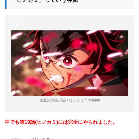
「ヒノカミ」っていう神回
鬼滅の刃第19話 / ヒノカミ / ufetable
中でも第19話(ヒノカミ)には完全にやられました。