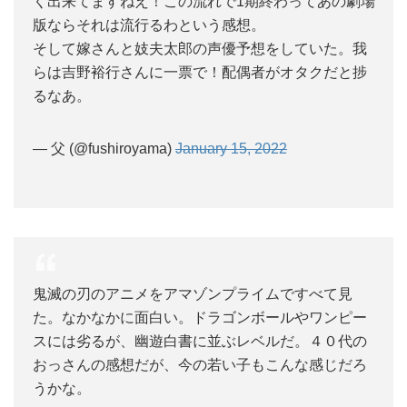
く出来てますねえ！この流れで1期終わってあの劇場
版ならそれは流行るわという感想。
そして嫁さんと妓夫太郎の声優予想をしていた。我
らは吉野裕行さんに一票で！配偶者がオタクだと捗
るなあ。
— 父 (@fushiroyama)
January 15, 2022
鬼滅の刃のアニメをアマゾンプライムですべて見
た。なかなかに面白い。ドラゴンボールやワンピー
スには劣るが、幽遊白書に並ぶレベルだ。４０代の
おっさんの感想だが、今の若い子もこんな感じだろ
うかな。