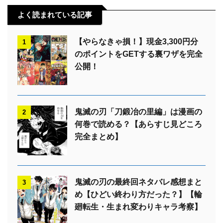
よく読まれている記事
【やらなきゃ損！】現金3,300円分
1
のポイントをGETする裏ワザを完全
公開！
鬼滅の刃「刀鍛冶の里編」は漫画の
2
何巻で読める？【あらすじ見どころ
完全まとめ】
鬼滅の刃の最終回ネタバレ感想まと
3
め【ひどい終わり方だった？】【輪
廻転生・生まれ変わりキャラ考察】