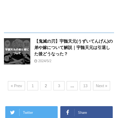
【鬼滅の刃】宇髄天元(うずいてんげん)の
弟や嫁について解説｜宇髄天元は引退し
た後どうなった？
2024/5/2
« Prev
1
2
3
…
13
Next »
Twitter
Share