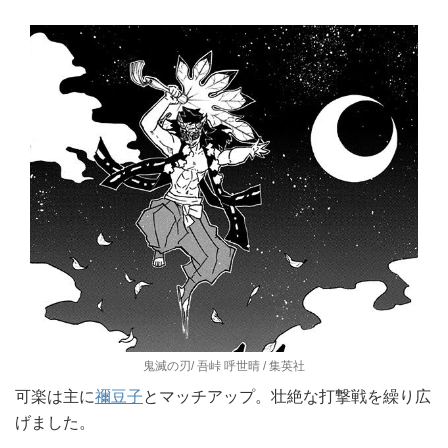
鬼滅の刃/ 吾峠 呼世晴 / 集英社
可楽は主に
禰豆子
とマッチアップ。壮絶な打撃戦を繰り広
げました。