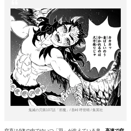
鬼滅の刃第107話「邪魔」/ 吾峠 呼世晴 / 集英社
空喜は4体の中でゆいつ「羽」が生えている鬼。
高速で空