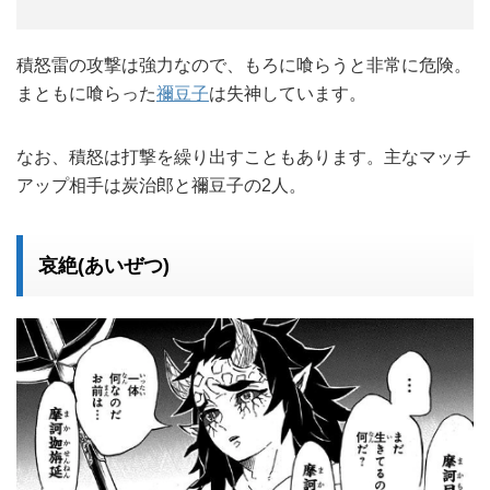
積怒雷の攻撃は強力なので、もろに喰らうと非常に危険。
まともに喰らった
禰豆子
は失神しています。
なお、積怒は打撃を繰り出すこともあります。主なマッチ
アップ相手は炭治郎と禰豆子の2人。
哀絶(あいぜつ)