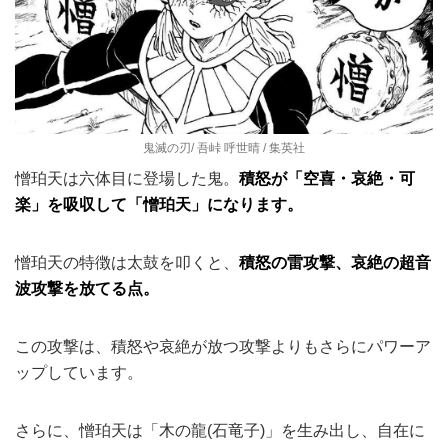
鬼滅の刃/ 吾峠 呼世晴 / 集英社
憎珀天は六体目に登場した鬼。
積怒が「空喜・哀絶・可
楽」を吸収して「憎珀天」になります。
憎珀天の特徴は太鼓を叩くと、
積怒の雷攻撃、哀絶の超音
波攻撃を放てる点。
この攻撃は、積怒や哀絶が放つ攻撃よりもさらにパワーア
ップしています。
さらに、憎珀天は「木の龍(石竜子)」を生み出し、自在に