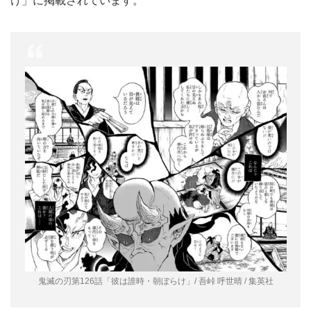
け」に掲載されています。
鬼滅の刃第126話「彼は誰時・朝ぼらけ」/ 吾峠 呼世晴 / 集英社