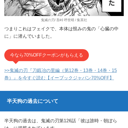
鬼滅の刃/ 吾峠 呼世晴 / 集英社
つまりこれはフェイクで、本体は恨みの鬼の「心臓の中
に」に潜んでいました。
今なら70%OFFクーポンがもらえる
>>鬼滅の刃『刀鍛冶の里編（第12巻・13巻・14巻・15
巻）』を今すぐ読む【イーブックジャパン70%OFF】
半天狗の過去について
半天狗の過去は、鬼滅の刃第126話「彼は誰時・朝ぼら