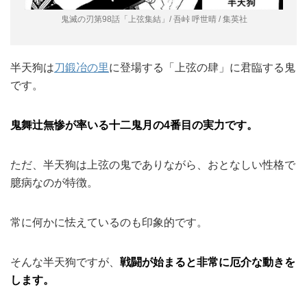
鬼滅の刃第98話「上弦集結」/ 吾峠 呼世晴 / 集英社
半天狗は
刀鍛冶の里
に登場する「上弦の肆」に君臨する鬼
です。
鬼舞辻無惨が率いる十二鬼月の4番目の実力です。
ただ、半天狗は上弦の鬼でありながら、おとなしい性格で
臆病なのが特徴。
常に何かに怯えているのも印象的です。
そんな半天狗ですが、
戦闘が始まると非常に厄介な動きを
します。