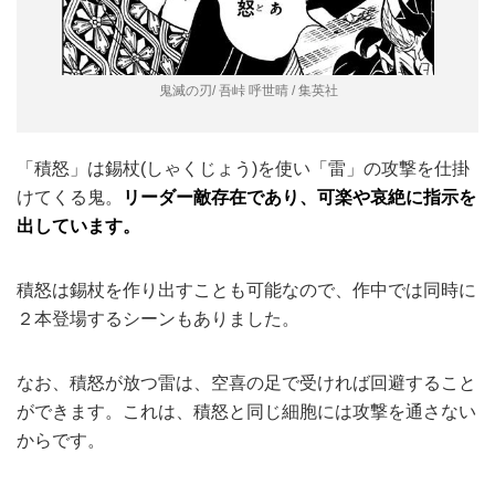
鬼滅の刃/ 吾峠 呼世晴 / 集英社
「積怒」は錫杖(しゃくじょう)を使い「雷」の攻撃を仕掛
けてくる鬼。
リーダー敵存在であり、可楽や哀絶に指示を
出しています。
積怒は錫杖を作り出すことも可能なので、作中では同時に
２本登場するシーンもありました。
なお、積怒が放つ雷は、空喜の足で受ければ回避すること
ができます。これは、積怒と同じ細胞には攻撃を通さない
からです。