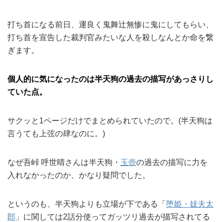
打ち首になる前日、運良く鬼舞辻無惨に鬼にしてもらい、
打ち首を宣告した裁判官みたいな人を殺しなんとか命を繋
ぎます。
個人的に気になったのは半天狗の過去の描写があっさりし
ていた点。
サクッと1ページだけでまとめられていたので。(半天狗は
言うても上弦の肆なのに。)
なぜ吾峠 呼世晴さんは半天狗・
玉壺
の過去の描写に力を
入れなかったのか、かなり疑問でした。
というのも、半天狗よりも立場が下である「
堕姫・妓夫太
郎
」に関しては2話分使ってガッツリ過去が描写されてる