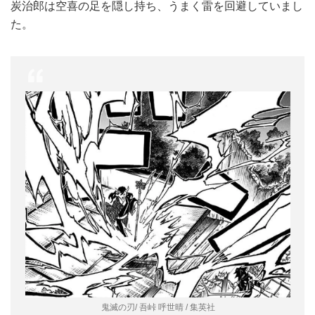
炭治郎は空喜の足を隠し持ち、うまく雷を回避していまし
た。
鬼滅の刃/ 吾峠 呼世晴 / 集英社