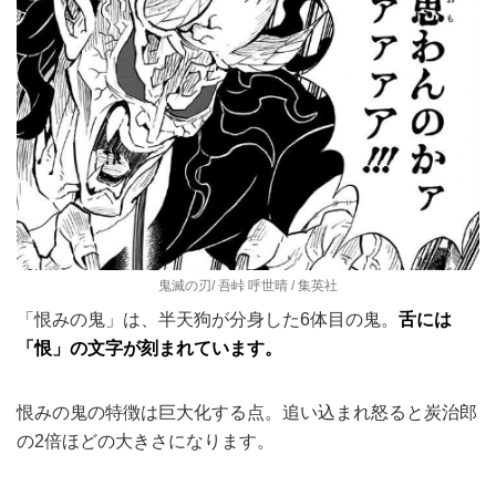
鬼滅の刃/ 吾峠 呼世晴 / 集英社
「恨みの鬼」は、半天狗が分身した6体目の鬼。
舌には
「恨」の文字が刻まれています。
恨みの鬼の特徴は巨大化する点。追い込まれ怒ると炭治郎
の2倍ほどの大きさになります。