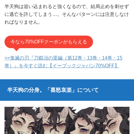
半天狗は追い込まれると強くなるので、結局止めを刺せず
に逃亡を許してしまう…。そんなパターンには注意しなけ
ればなりません。
今なら70%OFFクーポンがもらえる
>>鬼滅の刃『刀鍛冶の里編（第12巻・13巻・14巻・15
巻）』を今すぐ読む【イーブックジャパン70%OFF】
半天狗の分身。「喜怒哀楽」について