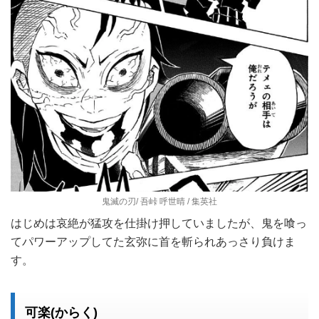
鬼滅の刃/ 吾峠 呼世晴 / 集英社
はじめは哀絶が猛攻を仕掛け押していましたが、鬼を喰っ
てパワーアップしてた玄弥に首を斬られあっさり負けま
す。
可楽(からく)