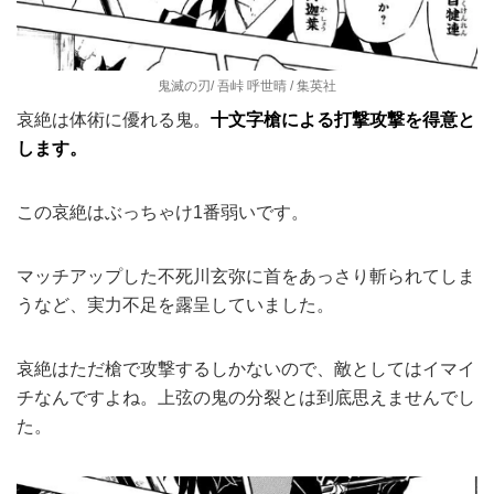
鬼滅の刃/ 吾峠 呼世晴 / 集英社
哀絶は体術に優れる鬼。
十文字槍による打撃攻撃を得意と
します。
この哀絶はぶっちゃけ1番弱いです。
マッチアップした不死川玄弥に首をあっさり斬られてしま
うなど、実力不足を露呈していました。
哀絶はただ槍で攻撃するしかないので、敵としてはイマイ
チなんですよね。上弦の鬼の分裂とは到底思えませんでし
た。