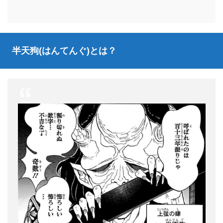
半天狗(はんてんぐ)とは？