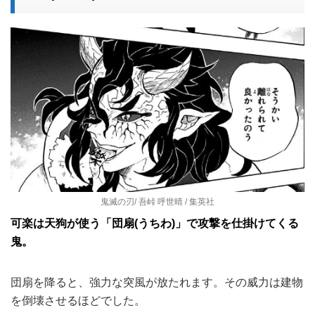
鬼滅の刃/ 吾峠 呼世晴 / 集英社
可楽は天狗が使う「団扇(うちわ)」で攻撃を仕掛けてくる
鬼。
団扇を降ると、強力な突風が放たれます。その威力は建物
を倒壊させるほどでした。