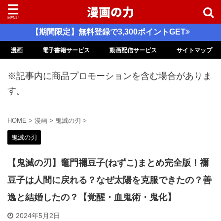
【期間限定】無料登録で3,300ポイントGET
漫画
電子書籍サービス
動画配信サービス
サイトマップ
※記事内に商品プロモーションを含む場合がありま
す。
HOME
>
漫画
>
鬼滅の刃
>
鬼滅の刃
【鬼滅の刃】竈門禰豆子(ねずこ)まとめ完全版！禰
豆子は人間に戻れる？なぜ太陽を克服できたの？善
逸と結婚したの？【覚醒・血鬼術・鬼化】
2024年5月2日