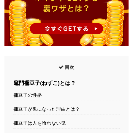
目次
竈門禰豆子(ねずこ)とは？
禰豆子の性格
禰豆子が鬼になった理由とは？
禰豆子は人を喰わない鬼