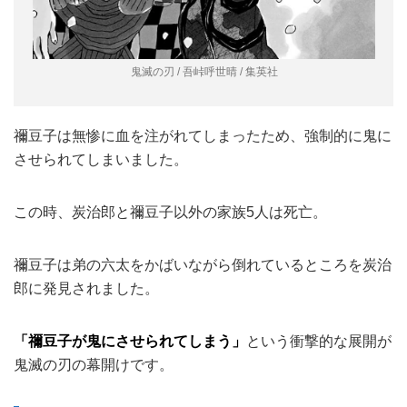
鬼滅の刃 / 吾峠呼世晴 / 集英社
禰豆子は無惨に血を注がれてしまったため、強制的に鬼に
させられてしまいました。
この時、炭治郎と禰豆子以外の家族5人は死亡。
禰豆子は弟の六太をかばいながら倒れているところを炭治
郎に発見されました。
「禰豆子が鬼にさせられてしまう」
という衝撃的な展開が
鬼滅の刃の幕開けです。