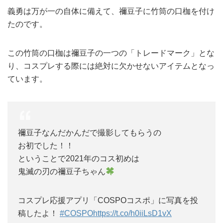
義勇は万が一の自体に備えて、禰豆子に竹筒の口枷を付け
たのです。
この竹筒の口枷は禰豆子の一つの「トレードマーク」とな
り、コスプレする際には絶対に欠かせないアイテムとなっ
ています。
禰豆子なんだかんだで撮影してもらうの
お初でした！！
ということで2021年のコス初めは
鬼滅の刃の禰豆子ちゃん
コスプレ応援アプリ「COSPOコスポ」に写真を投
稿したよ！
#COSPO
https://t.co/h0iiLsD1vX