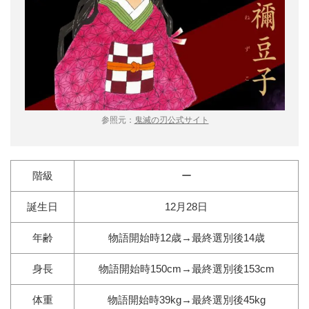
参照元：
鬼滅の刃公式サイト
階級
ー
誕生日
12月28日
年齢
物語開始時12歳→最終選別後14歳
身長
物語開始時150cm→最終選別後153cm
体重
物語開始時39kg→最終選別後45kg