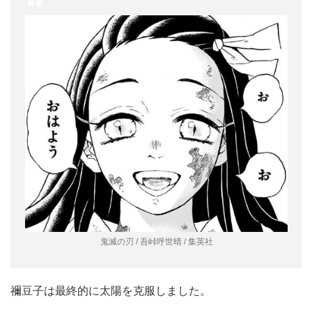
鬼滅の刃 / 吾峠呼世晴 / 集英社
禰豆子は最終的に太陽を克服しました。