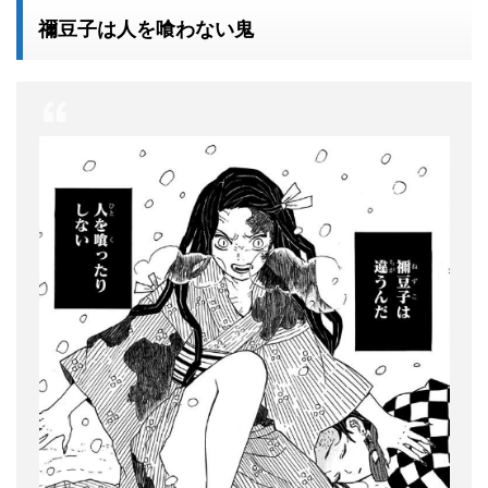
禰豆子は人を喰わない鬼