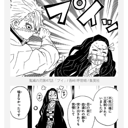
鬼滅の刃第47話「プイ」/ 吾峠 呼世晴 / 集英社