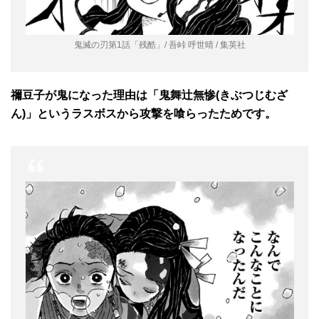
鬼滅の刃第1話「残酷」/ 吾峠 呼世晴 / 集英社
禰豆子が鬼になった理由は「鬼舞辻無惨(きぶつじむざ
ん)」というラスボスから攻撃を喰らったためです。