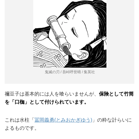
鬼滅の刃 / 吾峠呼世晴 / 集英社
禰豆子は基本的には人を喰らいませんが、
保険として竹筒
を「口枷」として付けられています。
これは水柱「
冨岡義勇(とみおかぎゆう)
」の粋な計らいに
よるものです。