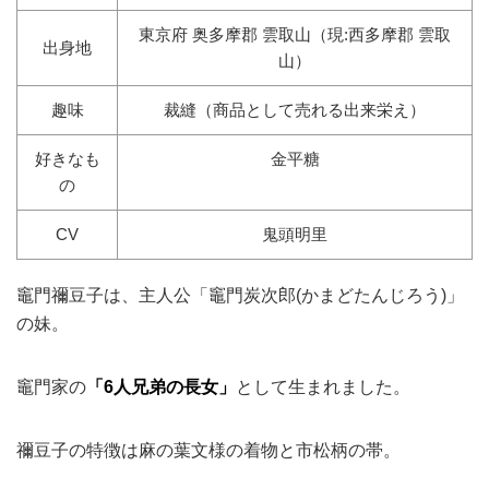
東京府 奥多摩郡 雲取山（現:西多摩郡 雲取
出身地
山）
趣味
裁縫（商品として売れる出来栄え）
好きなも
金平糖
の
CV
鬼頭明里
竈門禰豆子は、主人公「竈門炭次郎(かまどたんじろう)」
の妹。
竈門家の
「6人兄弟の長女」
として生まれました。
禰豆子の特徴は麻の葉文様の着物と市松柄の帯。