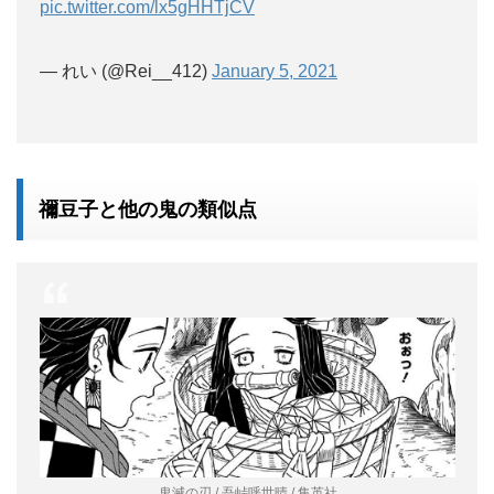
pic.twitter.com/lx5gHHTjCV
— れい (@Rei__412)
January 5, 2021
禰豆子と他の鬼の類似点
鬼滅の刃 / 吾峠呼世晴 / 集英社