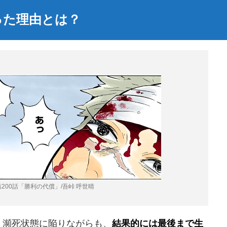
った理由とは？
200話「勝利の代償」/吾峠 呼世晴
、瀕死状態に陥りながらも、
結果的には最後まで生