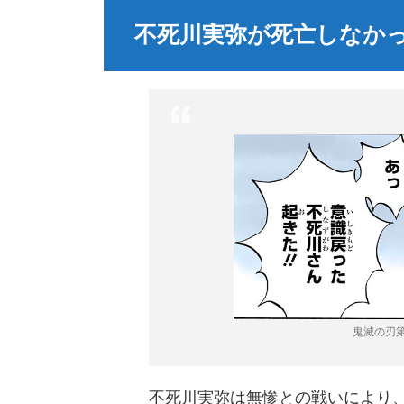
不死川実弥が死亡しなか
鬼滅の刃第
不死川実弥は無惨との戦いにより