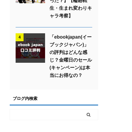
った？】【輪廻転
生・生まれ変わりキ
ャラ考察】
「ebookjapan(イー
4
ブックジャパン)」
の評判はどんな感
じ？金曜日のセール
(キャンペーン)は本
当にお得なの？
ブログ内検索