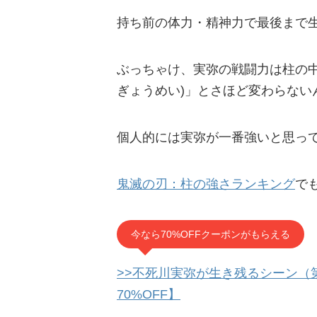
持ち前の体力・精神力で最後まで
ぶっちゃけ、実弥の戦闘力は柱の
ぎょうめい)」とさほど変わらない
個人的には実弥が一番強いと思っ
鬼滅の刃：柱の強さランキング
で
今なら70%OFFクーポンがもらえる
>>不死川実弥が生き残るシーン（
70%OFF】