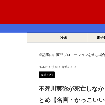
漫画
電子
※記事内に商品プロモーションを含む場
HOME
>
漫画
>
鬼滅の刃
>
鬼滅の刃
不死川実弥が死亡しなか
とめ【名言・かっこいい